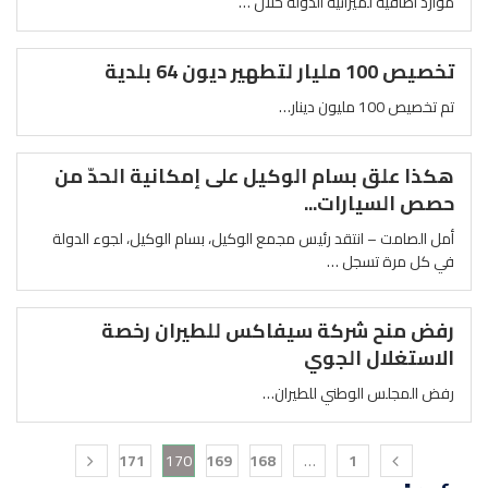
موارد اضافية لميزانية الدولة خلال …
تخصيص 100 مليار لتطهير ديون 64 بلدية
تم تخصيص 100 مليون دينار…
هكذا علق بسام الوكيل على إمكانية الحدّ من
حصص السيارات...
أمل الصامت – انتقد رئيس مجمع الوكيل، بسام الوكيل، لجوء الدولة
في كل مرة تسجل …
رفض منح شركة سيفاكس للطيران رخصة
الاستغلال الجوي
رفض المجلس الوطني للطيران…
171
170
169
168
…
1