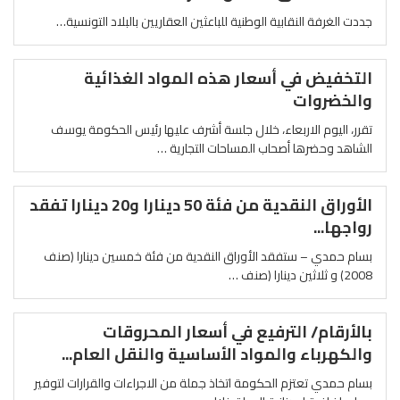
جددت الغرفة النقابية الوطنية للباعثين العقاريين بالبلاد التونسية…
التخفيض في أسعار هذه المواد الغذائية
والخضروات
تقرر، اليوم الاربعاء، خلال جلسة أشرف عليها رئيس الحكومة يوسف
الشاهد وحضرها أصحاب المساحات التجارية …
الأوراق النقدية من فئة 50 دينارا و20 دينارا تفقد
رواجها...
بسام حمدي – ستفقد الأوراق النقدية من فئة خمسين دينارا (صنف
2008) و ثلاثين دينارا (صنف …
بالأرقام/ الترفيع في أسعار المحروقات
والكهرباء والمواد الأساسية والنقل العام...
بسام حمدي تعتزم الحكومة اتخاذ جملة من الاجراءات والقرارات لتوفير