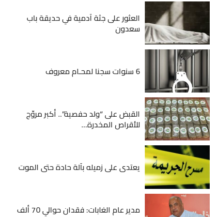
العثور على جثة آدمية في حديقة باب
سعدون
6 سنوات سجنا لمحـام معروف
القبض على “ولد حفصية”.. أكبر مروّج
للأقراص المخدرة...
يعتدى على زميله بآلة حادة حتى الموت
مدير عام الغابات: فقدان حوالي 70 ألف