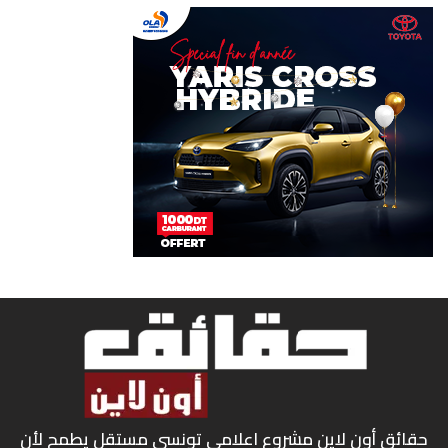
حقائق أون لاين مشروع اعلامي تونسي مستقل يطمح لأن