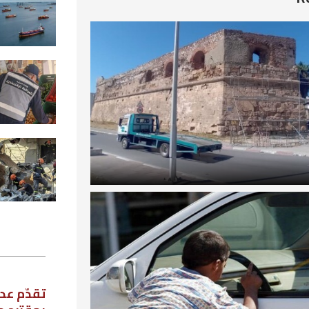
مضيق هرمز واتفاق مرتقب قريبا
2026-08-08
أريانة: تسجيل 522 مخالفة اقتصاد
خلال شهر جويلية
2026-08-08
ارتفاع حصيلة ضحايا عدوان الكيان ع
لبنان إلى اكثر من 4335 
جريحا
2026-08-08
استطلاع رأي
تقدّم عدد من نواب مجلس نواب الشعب،