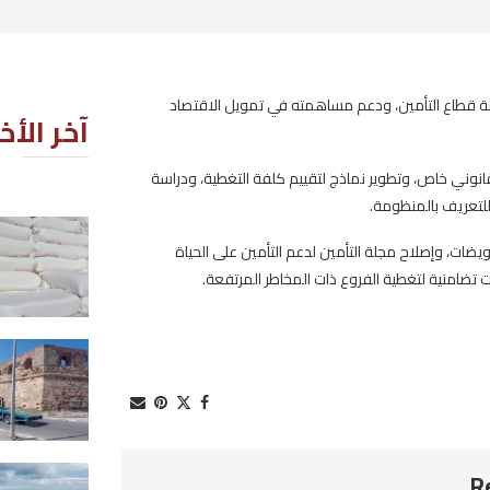
ل الاقتصاد
آخر الأخبار
، ودراسة
قليبية: حجز 3.5 أطنان من الفارينة
لحياة
المدعمة بمخبزة مخالفة
2026-08-08
انطلاق أشغال تدعيم السور الخارجي
لمعلم كراكة حلق الوادي
2026-08-08
واشنطن: تقدم في المفاوضات بشأ