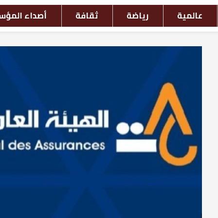
افة
أصداء المؤسسات
أحداث بالصور
ش