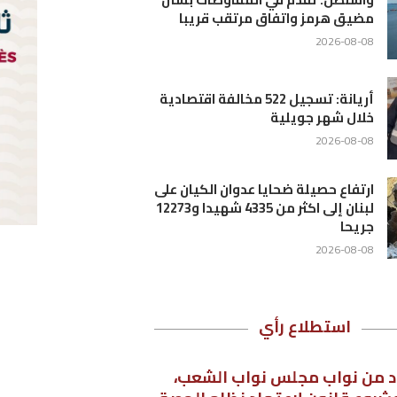
ية
لى
شهيدا و12273