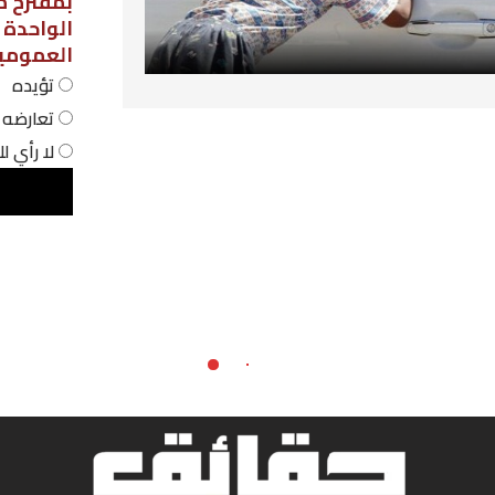
بمقترح مشروع قانون لاعتماد نظام الحص
الواحدة في المؤسسات التربوية
العمومية، فهل أنت:
تؤيده
تعارضه
لا رأي لك