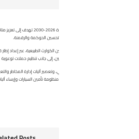
وضعت الهيئة العامة للتأمين استراتيجية للفترة 2026-2030 تهدف إلى تعزيز متانة قطاع التأمين، ودعم مساهمته في تموي
 تحسين الحوكمة والرقمنة.
لكوارث الطبيعية، عبر إعداد إطار قانوني خاص، وتطوير نماذج لتقييم كلفة التغطية
مين، إلى جانب تنظيم حملات توعوية للتعريف بالمنظومة.
، وتعصير آليات إدارة المخاطر والتعويضات، وإصلاح مجلة التأمين لدعم التأمين على ا
منظومة تأمين السيارات وإرساء آليات تضامنية لتغطية الفروع ذات المخاطر المرتفعة.
Related Posts