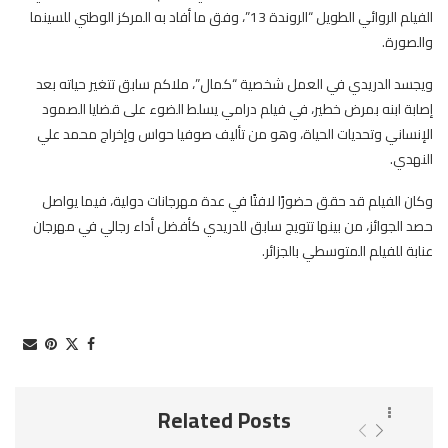
الفيلم الروائي الطويل “الروندة 13”، وفق ما أفاد به المركز الوطني للسينما
والصورة.
ويجسد الدريدي في العمل شخصية “كمال”، ملاكم سابق تتغير حياته بعد
إصابة ابنه بمرض خطير، في فيلم درامي يسلط الضوء على قضايا الصمود
الإنساني وتحديات الحياة، وهو من تأليف صوفيا حواس وإخراج محمد علي
النهدي.
وكان الفيلم قد حقق حضورًا لافتًا في عدة مهرجانات دولية، فيما يواصل
حصد الجوائز، من بينها تتويج سابق للدريدي كأفضل أداء رجالي في مهرجان
عنابة للفيلم المتوسطي بالجزائر.
Related Posts