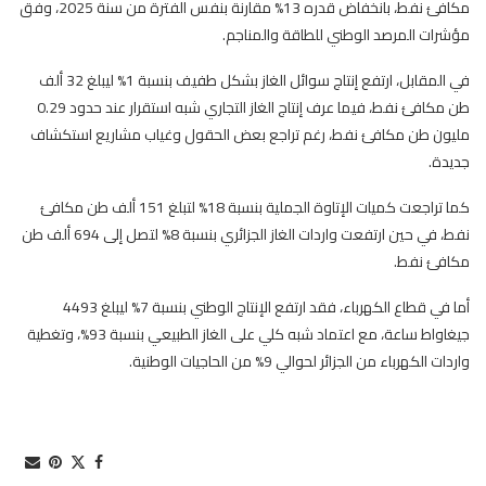
مكافئ نفط، بانخفاض قدره 13% مقارنة بنفس الفترة من سنة 2025، وفق
مؤشرات المرصد الوطني للطاقة والمناجم.
في المقابل، ارتفع إنتاج سوائل الغاز بشكل طفيف بنسبة 1% ليبلغ 32 ألف
طن مكافئ نفط، فيما عرف إنتاج الغاز التجاري شبه استقرار عند حدود 0.29
مليون طن مكافئ نفط، رغم تراجع بعض الحقول وغياب مشاريع استكشاف
جديدة.
كما تراجعت كميات الإتاوة الجملية بنسبة 18% لتبلغ 151 ألف طن مكافئ
نفط، في حين ارتفعت واردات الغاز الجزائري بنسبة 8% لتصل إلى 694 ألف طن
مكافئ نفط.
أما في قطاع الكهرباء، فقد ارتفع الإنتاج الوطني بنسبة 7% ليبلغ 4493
جيغاواط ساعة، مع اعتماد شبه كلي على الغاز الطبيعي بنسبة 93%، وتغطية
واردات الكهرباء من الجزائر لحوالي 9% من الحاجيات الوطنية.