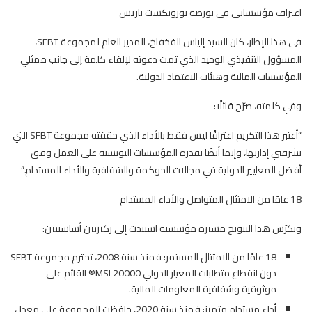
اعتراف مؤسساتي في بورصة يورونكست باريس
في هذا الإطار، كان السيد إلياس الفخفاخ، المدير العام لمجموعة SFBT،
المسؤول التنفيذي الوحيد الذي تمت دعوته لإلقاء كلمة إلى جانب ممثلي
المؤسسات المالية وهيئات الاعتماد الدولية.
وفي كلمته، صرّح قائلًا:
“أعتبر هذا التكريم اعترافًا ليس فقط بالأداء الذي حققته مجموعة SFBT التي
يشرفني إدارتها، وإنما أيضًا بقدرة المؤسسات التونسية على العمل وفق
أفضل المعايير الدولية في مجالات الحوكمة والشفافية والأداء المستدام.”
18 عامًا من الامتثال المتواصل والأداء المستدام
ويكرّس هذا التتويج مسيرة مؤسسية استندت إلى ركيزتين أساسيتين:
18 عامًا من الامتثال المستمر: فمنذ سنة 2008، تحترم مجموعة SFBT
دون انقطاع متطلبات المعيار الدولي MSI 20000® القائم على
موثوقية وشفافية المعلومات المالية.
أداء مستدام متميز: فمنذ سنة 2020، حافظت المجموعة على معدل