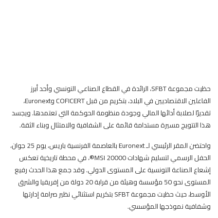
حظيت مجموعة SFBT، الرائدة في القطاع الصناعي التونسي وأحد أبرز
الفاعلين الاقتصاديين في البلاد، بتكريم من قبل COFICERT وEuronext،
تقديرًا لصلابة أدائها المالي وجودة منظومة الحوكمة التي تعتمدها. ويجسد
هذا التتويج مسيرة مستدامة قائمة على الشفافية والامتثال وبناء الثقة.
واحتضن المقر الرئيسي لـ Euronext بالعاصمة الفرنسية باريس، يوم 25 جوان،
الحفل الرسمي لتسليم شهادات MSI 20000®، في محطة تاريخية تعكس
إشعاع الصناعة التونسية على المستوى الدولي. وقد جمع هذا الحدث رفيع
المستوى نحو 50 مؤسسة وهيئة من قرابة 20 دولة من إفريقيا والشرق
الأوسط، حيث حظيت مجموعة SFBT بتكريم استثنائي نظير صرامة إدارتها
وشفافية نموذجها المؤسسي.