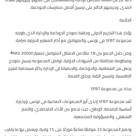
المدى، وحرصهم الدائم على ترسيخ أفضل ممارسات الحوكمة.
الخاتمة
يؤكد هذا التكريم الدولي وجاهة نموذج الحوكمة والإدارة الذي طورته
مجموعة SFBT في تونس، والمتوافق مع أكثر المعايير الدولية صرامة.
ومن خلال الجمع بين 18 عامًا من الامتثال المتواصل لمعيار MSI 20000®
ومنظومة متكاملة من الشهادات الدولية، تواصل المجموعة ترسيخ نموذج
يجعل من الشفافية، والحوكمة، والانضباط في الإدارة ركائز مستدامة لتعزيز
التنافسية، وترسيخ الثقة، وخلق القيمة.
نبذة عن مجموعة SFBT
تُعد مجموعة SFBT إحدى أبرز المجموعات الصناعية في تونس، وركيزة
أساسية للاقتصاد الوطني، حيث تجمع بين الأداء الاقتصادي، والتميز
التشغيلي، والمسؤولية المجتمعية.
وتضم المجموعة 23 موقعًا صناعيًا موزعًا على 15 ولاية، ويعمل بها ما يقارب