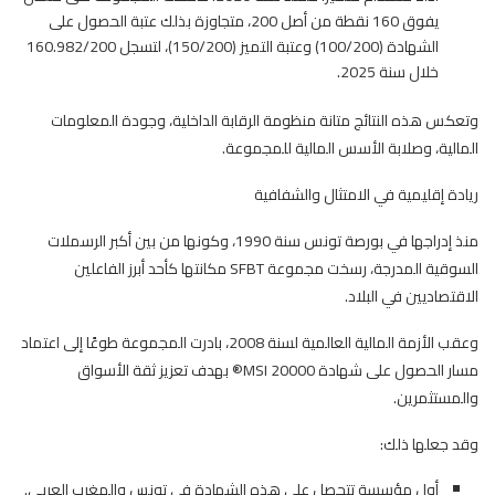
يفوق 160 نقطة من أصل 200، متجاوزة بذلك عتبة الحصول على
الشهادة (100/200) وعتبة التميز (150/200)، لتسجل 160.982/200
خلال سنة 2025.
وتعكس هذه النتائج متانة منظومة الرقابة الداخلية، وجودة المعلومات
المالية، وصلابة الأسس المالية للمجموعة.
ريادة إقليمية في الامتثال والشفافية
منذ إدراجها في بورصة تونس سنة 1990، وكونها من بين أكبر الرسملات
السوقية المدرجة، رسخت مجموعة SFBT مكانتها كأحد أبرز الفاعلين
الاقتصاديين في البلاد.
وعقب الأزمة المالية العالمية لسنة 2008، بادرت المجموعة طوعًا إلى اعتماد
مسار الحصول على شهادة MSI 20000® بهدف تعزيز ثقة الأسواق
والمستثمرين.
وقد جعلها ذلك:
أول مؤسسة تتحصل على هذه الشهادة في تونس والمغرب العربي.