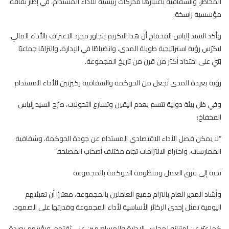
المخاطر، والشفافية باعتبارها محركات رئيسية للأداء المستدام، في إطار ثقافة
مؤسسية راسخة.
وأكد السيد إلياس الفخفاخ أن هذا التكريم يتجاوز مجرد الاعتراف بالأداء المالي،
ليكرّس رؤية استراتيجية طويلة المدى، وانضباطًا في الإدارة، والتزامًا جماعيًا
بُني على امتداد أكثر من قرن من تاريخ المجموعة.
رؤية بعيدة المدى تجعل من الحوكمة والشفافية ركيزتين للأداء المستدام
وفي ظل بيئة دولية تتسم بعدم اليقين وتسارع التحولات، صرّح السيد إلياس
الفخفاخ:
“لا يمكن فصل الأداء الاقتصادي المستدام عن جودة الحوكمة، وشفافية
الممارسات، واحترام الالتزامات تجاه مختلف أصحاب المصلحة.”
تحية إلى فرق العمل ومنظومة الحوكمة بالمجموعة
وأشاد المدير العام بالتزام جميع العاملين بالمجموعة، معتبرًا أن تعبئتهم
اليومية تمثل إحدى الركائز الأساسية لأداء المجموعة وقدرتها على الصمود.
كما عبّر عن امتنانه لمجلس الإدارة والمساهمين على ثقتهم، ورؤيتهم بعيدة