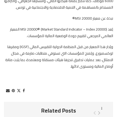
6000 موظف. كما تتميز بمتانة هيكلها المالي، وانتشارها الجغرافي، والتزامها
المستدام بالمساهمة في التنمية الاقتصادية والاجتماعية في تونس.
نبذة عن معيار MSI 20000®
يُعد MSI 20000® (Market Standard Indicator – Index 20000) المعيار
العالمي المرجعي لتقييم جودة الوضعية المالية للمؤسسات.
ويُدار هذا المعيار من قبل المنظمة الدولية للتقييس المالي (IGSF) ومقرها
لوكسمبورغ، ويُمنح للمؤسسات التي تستوفي متطلبات صارمة في مجال
الامتثال، بعد عمليات تدقيق تنجزها هيئات مستقلة ومعتمدة، بما يثبت متانة
أوضاع المالية ومستوى ادائها.
Related Posts