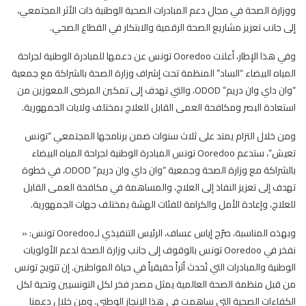
ووزارة الصحة في مجال دعم المبادرات الصحية الوطنية ذات الأثر المجتمعي،
إلى جانب تعزيز مشاريع الصحة الرقمية والابتكار في القطاع الصحي.
وفي هذا الإطار، أعلنت Ooredoo تونس عن دعمها للمبادرة الوطنية لجراحة
المياه البيضاء “الساد” المنظمة تحت إشراف وزارة الصحة بالشراكة مع جمعية
“وان داي وان دريم” ODOD، والتي تهدف إلى تمكين المرضى المعوزين من
استعادة البصر ومكافحة العمى القابل للعلاج بمختلف ولايات الجمهورية.
ومن خلال التزام يمتد على ثلاث سنوات ضمن برنامجها المجتمعي “تونس
تعيش”، ستدعم Ooredoo تونس المبادرة الوطنية لجراحة المياه البيضاء
بالشراكة مع وزارة الصحة وجمعية “وان داي وان دريم” ODOD، في خطوة
تهدف إلى تعزيز النفاذ إلى العلاج، والمساهمة في مكافحة العمى القابل
للعلاج، وإعادة الأمل والكرامة للفئات الهشة بمختلف جهات الجمهورية.
وبهذه المناسبة، صرّح إياس عساف، الرئيس التنفيذي لـOoredoo تونس: «
نفخر في Ooredoo تونس بالوقوف إلى جانب وزارة الصحة لدعم الأولويات
الوطنية والمبادرات التي تُحدث أثراً حقيقياً في حياة المواطنين. إن تتويج تونس
من قبل منظمة الصحة العالمية يمثل مصدر فخر لكل التونسيين وتحية لكل
الكفاءات الصحية التي ساهمت في هذا الإنجاز الوطني. ومن خلال دعمنا