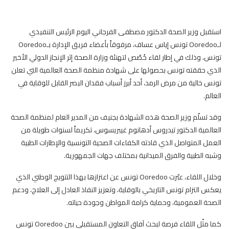
استقبل وزير الصحة الدكتور مصطفى الفرجاني اليوم الرئيس التنفيذي
لـOoredoo تونس إياس عساف، مرفوقاً بأعضاء فريق الإدارة بـOoredoo
تونس، وذلك في إطار لقاء خُصّص لتهنئة وزارة الصحة إثر الإنجاز الدولي الأخير
الذي حققته تونس بحصولها على شهادة منظمة الصحة العالمية التي تعلن
تونس خالية من مرض الرمد، أحد أبرز أسباب فقدان البصر القابل للوقاية في
العالم.
وقد تسلّم وزير الصحة هذه الشهادة بجنيف من المدير العام لمنظمة الصحة
العالمية الدكتور تيدروس أدهانوم غيبريسوس، تكريماً لسنوات طويلة من
العمل المتواصل الذي قادته الكفاءات الصحية التونسية والإطارات الطبية
وشبه الطبية والفرق الميدانية بمختلف جهات الجمهورية.
وخلال اللقاء، عبّرت Ooredoo تونس عن اعتزازها بهذا التتويج الوطني الذي
يعكس التزام تونس التاريخي بالوقاية، وتعزيز النفاذ العادل إلى العلاج، ودعم
الصحة العمومية، وحماية كرامة المواطن وجودة حياته.
كما مثّل اللقاء فرصة لبحث آفاق التعاون المستقبلي بين Ooredoo تونس