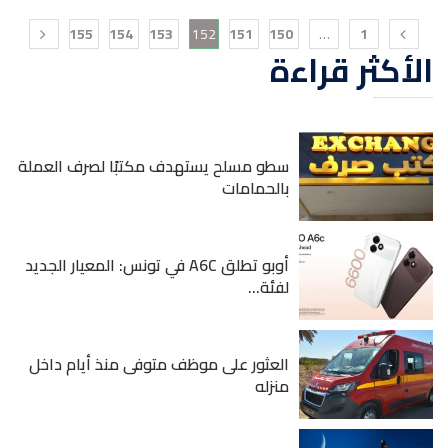
155
154
153
152
151
150
…
1
الأكثر قراءة
سطو مسلح يستهدف مكتبًا لصرف العملة
بالحمامات
أوبو تطلق A6C في تونس: المعيار الجديد
لفئة...
العثور على موظف متوفى منذ أيام داخل
منزله