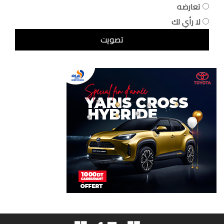
تعارضه
لا رأي لك