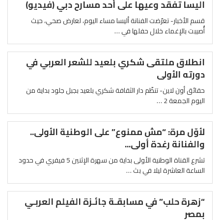
اليسا تفقد وعيها على أحد مسارح دبي (فيديو)
قسم الأخبار- تعرّضت الفنانة أليسا مساء اليوم، لعارض صحي، حيث
أُصيبت بالإغماء خلال حفلها في …
انطلاق ملتقى شكري بلعيد للشعر العربي في
دورته الأولى
حقائق أون لاين- تنظّم دار الثقافة شكري بلعيد بجبل جلود بداية من
اليوم الجمعة 2 …
لأوّل مرة: “مش ممنوع” على الوطنية الأولى..
والفنانة رغدة أولى...
تشرع القناة الوطنية الأولى بداية من سهرة الإثنين 5 فيفري في حدود
الساعة العاشرة ليلا في بث …
“زهرة حلب” في مسابقـة جائـزة الفيلم العربـي
بمصر