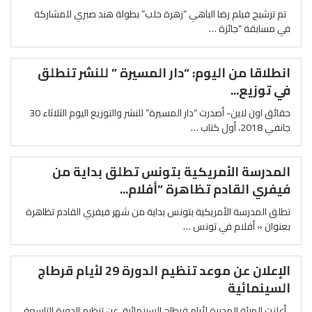
تم ترشيح فيلم رضا الباهي “زهرة حلب” بطولة هند صبري للمشاركة
في مسابقة “جائزة …
انطلاقا من اليوم: “دار المسيرة ” للنشر تنطلق
في توزيع...
حقائق اون لاين- أصدرت “دار المسيرة” للنشر والتوزيع اليوم الثلاثاء 30
جانفي 2018، أول كتاب …
المدرسة الأمريكية بتونس تطلق بداية من
فيفري القادم تظاهرة “أفلام...
تطلق المدرسة الأمريكية بتونس بداية من شهر فيفري القادم تظاهرة
بعنوان « أفلام في تونس …
الإعلان عن موعد تنظيم الدورة 29 لأيام قرطاج
السينمائية
أعلنت الهيئة المديرة لأيام قرطاج السينمائية، عن تنظيم الدورة التاسعة