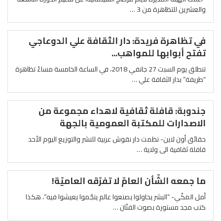
والعشرين للتظاهرة من 3 …
في تظاهرة فريدة: دار الثقافة علي الدوعاجي
تفتح أبوابها للمواهب...
تنطلق يوم السبت 27 جانفي 2018، في الساعة الخامسة مساءً تظاهرة
“طريفة” بدار الثقافة علي …
جندوبة: قافلة ثقافية لاهداء مجموعة من
الاصدارات للمكتبة العمومية بالجهة
حقائق أون لاين- نظمت دار نقوش عربية للنشر والتوزيع اليوم الأحد
قافلة ثقافية الى ولاية …
ما جمعه الشّأن العامّ لا تفرّقه العاميّة!
أمل المكّي- “البشر يحاولوا يصنعوا عالم ينجّموا يعيشوا فيه”، هكذا
كتب مجد مستورة بصوت الفنّان …