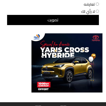
تعارضه
لا رأي لك