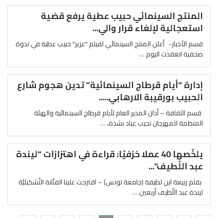
المنتج السينمائي حبيب عطية يرفع قضية
استعجالية لإلغاء قرار والي...
قسم الأخبار- أعلن المنتج السينمائي لفيلم "عزيز" حبيب عطية في ندوة
صحفية انعقدت اليوم …
إدارة “أيام قرطاج السينمائية” تدين هجوم شارع
الحبيب بورقيبة الارهابي.....
قسم الثقافة – أدان المدير العام لأيام قرطاج السينمائية والهيئة
المنظمة للمهرجان نجيب عياد بشدة، …
يلخّصها 40 عملا خزفيّا: قراءة في اهتزازات “ليندة
عبد اللّطيف”...
بقلم ربيعة ابن لطيفة (جامعة تونس) – اقترحت علينا الفنّانة التّشكيليّة
ليندة عبد اللّطيف أربعين …