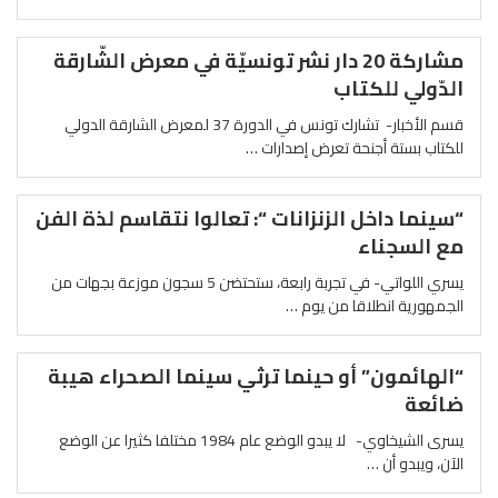
مشاركة 20 دار نشر تونسيّة في معرض الشّارقة
الدّولي للكتاب
قسم الأخبار- تشارك تونس في الدورة 37 لمعرض الشارقة الدولي
للكتاب بستة أجنحة تعرض إصدارات …
“سينما داخل الزنزانات “: تعالوا نتقاسم لذة الفن
مع السجناء
يسري اللواتي- في تجربة رابعة، ستحتضن 5 سجون موزعة بجهات من
الجمهورية انطلاقا من يوم …
“الهائمون” أو حينما ترثي سينما الصحراء هيبة
ضائعة
يسرى الشيخاوي- لا يبدو الوضع عام 1984 مختلفا كثيرا عن الوضع
الآن، ويبدو أن …