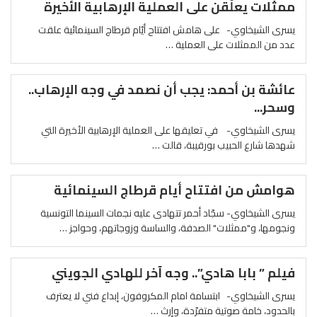
ممثلات يعلّقن على العملية الإرهابية الأخيرة
يسرى الشيخاوي- على هامش افتتاح أيّام قرطاج السينمائية علقت
عدد من الممثلات على العملية …
عائشة بن أحمد: يجب أن نصمد في وجه الإرهاب..
وسحر...
يسرى الشيخاوي- في تعليقها على العملية الإرهابية الأخيرة التي
شهدها شارع الحبيب بورقيبة، قالت …
هوامش من افتتاح أيام قرطاج السينمائية
يسرى الشيخاوي- سجّاد أحمر تتهادى عليه نجمات السينما التونسية
ونجومها، و"ممثلات" الصدفة، والساسة وزوجاتهم، وحواجز …
فيلم ” بابا هادي”.. وجه آخر للهادي الجويني
يسرى الشيخاوي- ابتسامة امام المكروفون، إبداع فني لا يعترف
بالحدود، خامة صوتية متفرّدة، وإرث …