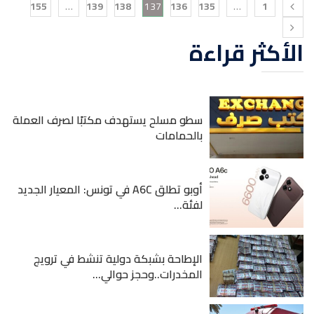
155
…
139
138
137
136
135
…
1
الأكثر قراءة
سطو مسلح يستهدف مكتبًا لصرف العملة
بالحمامات
أوبو تطلق A6C في تونس: المعيار الجديد
لفئة...
الإطاحة بشبكة دولية تنشط في ترويج
المخدرات..وحجز حوالي...