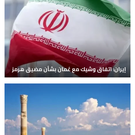
إيران: اتفاق وشيك مع عُمان بشأن مضيق هرمز