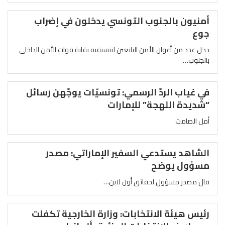
أمنيون بالجنوب التونسي يدخلون في إضراب
جوع
دخل عدد من أعوان الأمن التابعين لتنسيقية نقابة قوات الأمن الداخلي
بالجنوب…
في غياب الردّ الرسمي: تونسيّات يوجّهن رسائل
“شديدة اللهجة” للإمارات
أمل الصامت
الشاهد يستدعي السفير الإماراتي: مصدر
مسؤول يوضح
قال مصدر مسؤول لحقائق أون لاين…
رئيس هيئة الانتخابات: وزارة الخارجية تكفلت