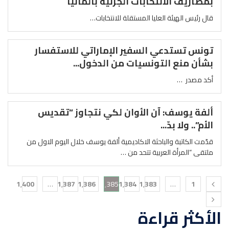
بمصاريف الانتخابات الجزئية بألمانيا
قال رئيس الهيئة العليا المستقلة للانتخابات…
تونس تستدعي السفير الإماراتي للاستفسار
بشأن منع التونسيات من الدخول...
أكد مصدر …
ألفة يوسف: آن الأوان لكي نتجاوز “تقديس
الأم”.. ولا بدّ...
قدّمت الكاتبة والباحثة الاكاديمية ألفة يوسف خلال اليوم الاول من
ملتقى “المرأة العربية تتحد من …
1٬400
…
1٬387
1٬386
1٬385
1٬384
1٬383
…
1
الأكثر قراءة