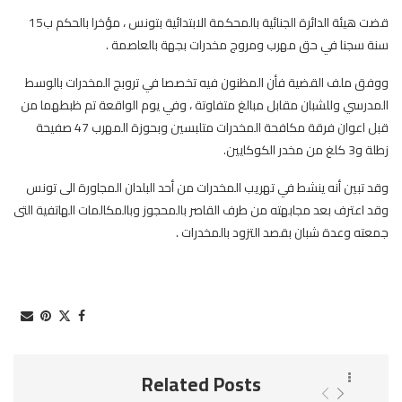
قضت هيئة الدائرة الجنائية بالمحكمة الابتدائية بتونس ، مؤخرا بالحكم ب15
سنة سجنا في حق مهرب ومروج مخدرات بجهة بالعاصمة .
ووفق ملف القضية فأن المظنون فيه تخصصا في تروبج المخدرات بالوسط
المدرسي وللشبان مقابل مبالغ متفاوتة ، وفي يوم الواقعة تم ظبطهما من
قبل اعوان فرقة مكافحة المخدرات متلبسين وبحوزة المهرب 47 صفيحة
زطلة و3 كلغ من مخدر الكوكايين.
وقد تبين أنه ينشط في تهريب المخدرات من أحد البلدان المجاورة الى تونس
وقد اعترف بعد مجابهته من طرف القاصر بالمحجوز وبالمكالمات الهاتفية التى
جمعته وعدة شبان بقصد التزود بالمخدرات .
Related Posts