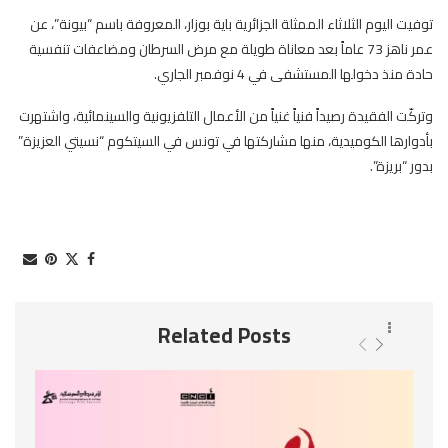
توفيت اليوم الثلاثاء الممثلة الجزائرية باية بوزار، المعروفة باسم “بيونة”، عن
عمر ناهز 73 عاماً بعد معاناة طويلة مع مرض السرطان ومضاعفات تنفسية
حادة منذ دخولها المستشفى في 4 نوفمبر الجاري.
وتركّت الفقيدة رصيداً فنياً غنياً من الأعمال التلفزيونية والسينمائية، واشتهرت
بأدوارها الكوميدية، منها مشاركتها في تونس في السيتكوم “نسيتي العزيزة”
بدور “بريزة”.
Related Posts