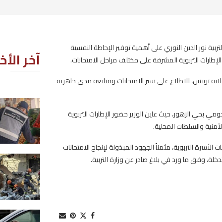
ر الإحاطة النفسية
آخر الأخبار
متحانات.
عة مدى جاهزية
أريانة: تسجيل 522 مخالفة اقتصاد
 التربوية
خلال شهر جويلية
2026-08-08
 الامتحانات
.
ارتفاع حصيلة ضحايا عدوان الكيان ع
لبنان إلى اكثر من 4335 
جريحا
2026-08-08
وزارة الأسرة: دراسة لوضع خذة من 