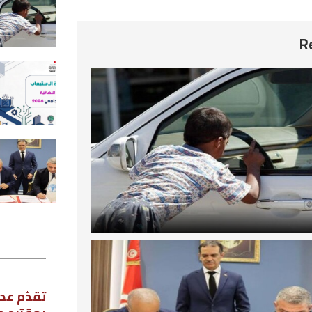
الحد من تسوّل الأطفال وحمايتهم 
الاستغلال
2026-08-08
صدور دليل طاقة استيعاب الدورة
النهائية للتوجيه الجامعي 2026
2026-08-08
اتفاقية بين تونس و«الفاو» لاستعا
غابات الصنوبر الحلبي بالقصرين
2026-08-08
استطلاع رأي
تقدّم عدد من نواب مجلس نواب الشعب،