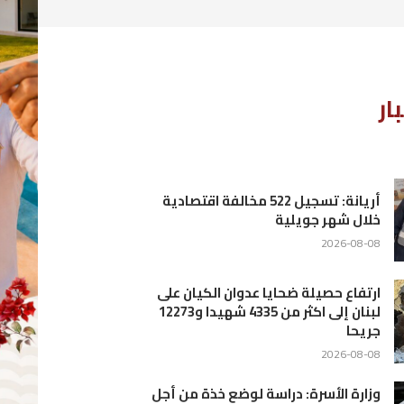
ية
لى
شهيدا و12273
أجل