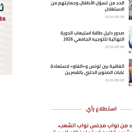
من
دة