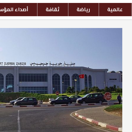
افة
أصداء المؤسسات
أحداث بالصور
ش