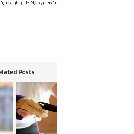
اراة كندا وجنوب إفريقيا في الدور ثمن النهائي يوم 4 جويلية المقبل في هيوستن.
Related Posts