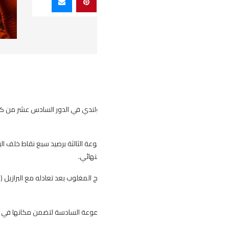
ضرب المنتخب المغربي موعدا مع نظيره الهولندي في الدور السادس عشر م
عة الثالثة برصيد سبع نقاط خلف البرازيل بفارق الأهداف، وبالتالي سيواجهون أول 
نهائي.
مجموعة السادسة لتضمن مكانها في الدور السادس عشر