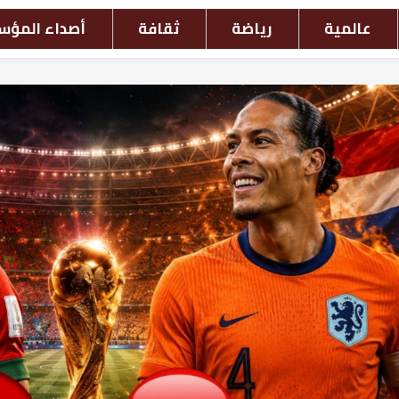
افة
أصداء المؤسسات
أحداث بالصور
ش