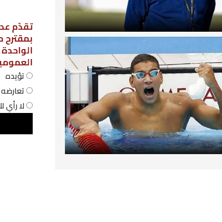
تقدّم عدد من نواب مجلس نواب الشعب،
بمقترح مشروع قانون لاعتماد نظام الحص
الواحدة في المؤسسات التربوية
العمومية، فهل أنت:
تؤيده
تعارضه
لا رأي لك