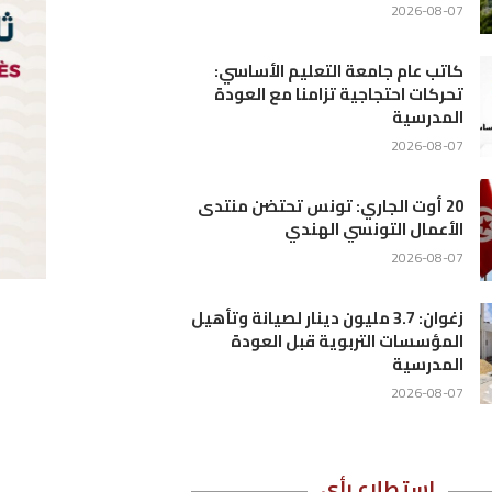
ى
هيل