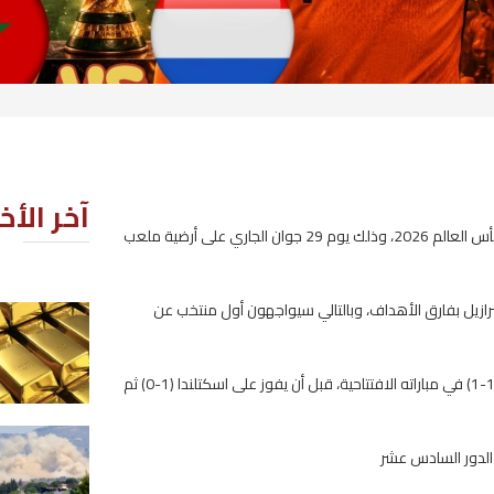
آخر الأخبار
ن كأس العالم 2026، وذلك يوم 29 جوان الجاري على أرضية ملعب
منتخب عن
توقّعات ببلوغ الذهب 5000 دولار
للأونصة في النصف الأول من 2027
2026-08-07
تأهل المغرب إلى الدور الأول من مباريات خروج المغلوب بعد تعادله مع البرازيل (1-1) في مباراته الافتتاحية، قبل أن يفوز على اسكتلندا (1-0) ثم
إسرائيل ترفض انسحاباً جديداً من ج
لبنان