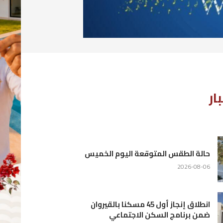
يس
ان