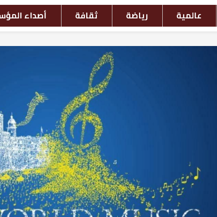
افة
أصداء المؤسسات
أحداث بالصور
ش