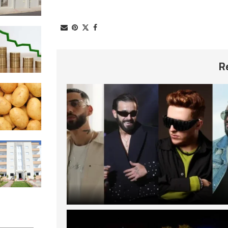
2026-08-05
تراجع نسبة التضخم في تونس خلال
شهر جويلية
2026-08-05
مخزون تعديلي بأكثر من 2
البطاطا
2026-08-05
تدشين مشروع توسعة الحيّ العسك
“الشهيد الوكيل أعلى رابح العوّادي”
2026-08-05
استطلاع رأي