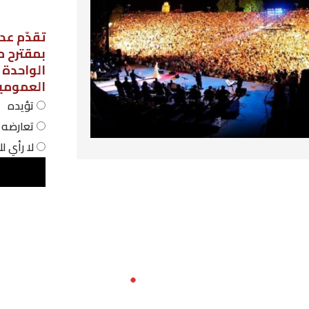
تقدّم عدد من نواب مجلس نواب الشعب،
بمقترح مشروع قانون لاعتماد نظام الحص
الواحدة في المؤسسات التربوية
العمومية، فهل أنت:
تؤيده
تعارضه
لا رأي لك