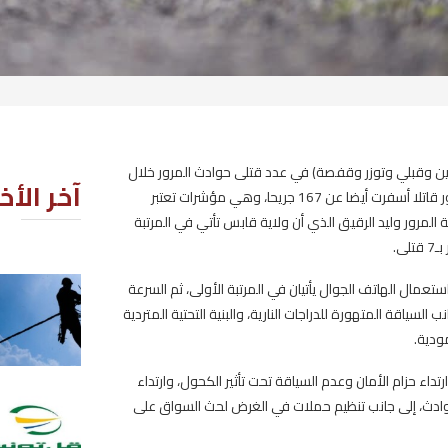
لمرور خلال
آخر الأخبار
 عن 167 جريحا، وهي مؤشرات تعتبر
ي المرتبة
، ثم السرعة
خلال أسبوع: 18294 عملية تدخّل 
تية المتردية
الكهرباء في تونس
2026-08-08
، وارتداء
لسواق على
مناظرة لانتداب 580 عونا بشركة ال
بتونس