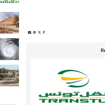
2026-08-08
منحة أمريكية بأكثر من .5
لدعم الاستثمار في قطاع الفسفاط
بتونس
2026-08-08
إعصار دولفين يضرب اليابان ويتّجه ن
الصين وتايوان
2026-08-08
الضفة الغربية تحت حصار الاقتحامات
والاعتقالات وهجمات المستوطنين
2026-08-08
استطلاع رأي