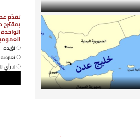
تقدّم عدد من نواب مجلس نواب الشعب،
بمقترح مشروع قانون لاعتماد نظام الحص
الواحدة في المؤسسات التربوية
العمومية، فهل أنت:
تؤيده
تعارضه
لا رأي لك