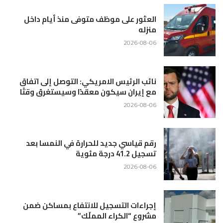
العثور على موظف متوفى منذ أيام داخل
منزله
2026-08-06
نائب الرئيس الامريكي: التوصل إلى اتفاق
مع إيران سيكون معقدًا وسيستغرق وقتًا
2026-08-06
رقم قياسي جديد للحرارة في النمسا بعد
تسجيل 41.2 درجة مئوية
2026-08-06
إجراءات التسجيل للانتفاع بمساكن ضمن
مشروع “الكراء المملّك”