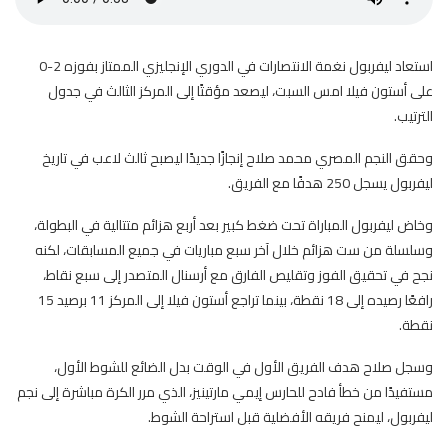
استعاد ليفربول نغمة الانتصارات في الدوري الإنجليزي الممتاز بفوزه 2-0
على أستون فيلا امس السبت، ليصعد مؤقتًا إلى المركز الثالث في جدول
الترتيب.
وحقق النجم المصري محمد صلاح إنجازًا جديدًا ليصبح ثالث لاعب في تاريخ
ليفربول يسجل 250 هدفًا مع الفريق.
وخاض ليفربول المباراة تحت ضغط كبير بعد أربع هزائم متتالية في البطولة،
وسلسلة من ست هزائم خلال آخر سبع مباريات في جميع المسابقات، لكنه
نجح في تحقيق الفوز وتقليص الفارق مع أرسنال المتصدر إلى سبع نقاط،
رافعًا رصيده إلى 18 نقطة، بينما تراجع أستون فيلا إلى المركز 11 برصيد 15
نقطة.
وسجل صلاح هدف الفريق الأول في الوقت بدل الضائع للشوط الأول،
مستفيدًا من خطأ فادح للحارس إيمي مارتينيز، الذي مرر الكرة مباشرة إلى نجم
ليفربول، ليمنح فريقه الأفضلية قبل استراحة الشوط.