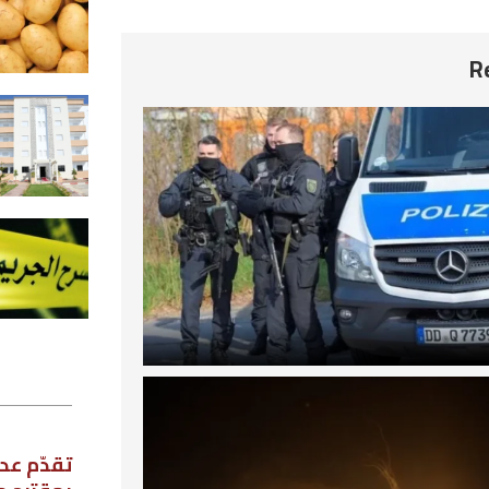
البطاطا
2026-08-05
تدشين مشروع توسعة الحيّ العسك
“الشهيد الوكيل أعلى رابح العوّادي”
2026-08-05
يعتدى على زميله بآلة حادة حتى ال
2026-08-05
استطلاع رأي
تقدّم عدد من نواب مجلس نواب الشعب،