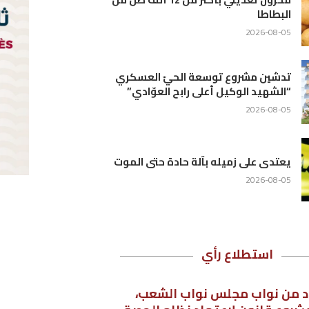
ري
موت