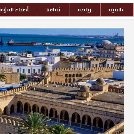
افة
أصداء المؤسسات
أحداث بالصور
ش