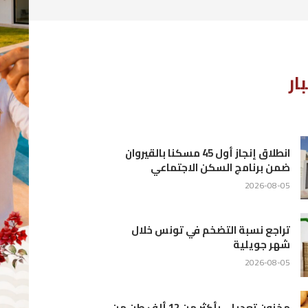
ان
1 ألف طن من