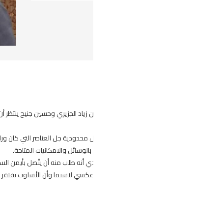
 زياد الجزيري وحسين جنيح ينتظر أن تصرف الجامعة التونسية لكرة القدم النظر عن ت
محدودية جل العناصر التي كان وراء ضمها إلى المنتخبات الوطنية إلا أنه يجب الاقرار
لوسائل والامكانيات المتاحة.
نه طلب منه أن يتّصل بأيمن السليتي الذي ينشط في فينورد الهولندي عبر “الانست
 عكسي لاسيما وأن الأسلوب يفتقر إلى الاحترافية المطلوبة.