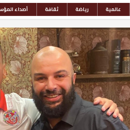
افة
أصداء المؤسسات
أحداث بالصور
ش