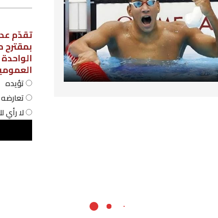
استطلاع رأي
تقدّم عدد من نواب مجلس نواب الشعب،
بمقترح مشروع قانون لاعتماد نظام الحص
الواحدة في المؤسسات التربوية
العمومية، فهل أنت:
تؤيده
تعارضه
لا رأي لك