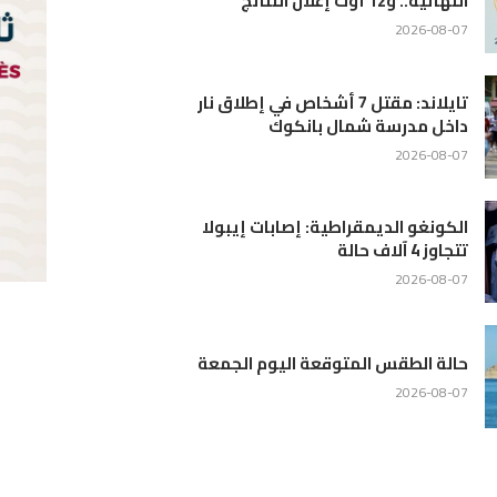
ار
ا
ة