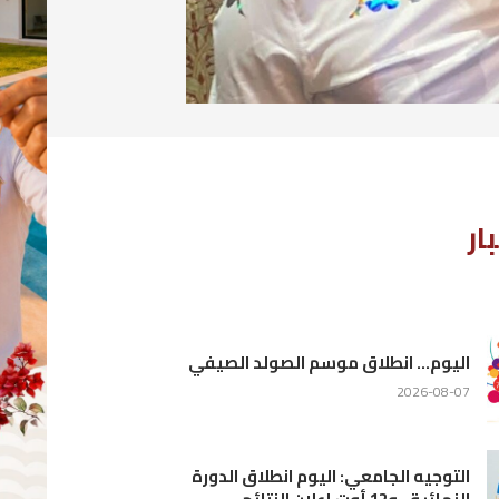
في
رة