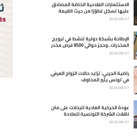
ادق
يج
رفي
متن