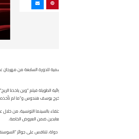
ئية الطويلة فيلم “وين ياخذنا الريح” للمخرجة آمال قلاتي، فيما ينافس في مسابقة 
 للمخرج يوسف هندوس و“ما لم تأخذه الشمس” للمخرج يوسف القرمازي.
اء بالسينما التونسية، من خلال عرض ستة أفلام بارزة من تاريخ السينما الوطنية، إ
لعابدين ضمن العروض الخاصة.
ويشارك في دورة هذا العام 82 فيلمًا من 27 دولة، تتنافس على جوائز “السوسنة السوداء”، التي تُمنح خلال حفل اختتام الم