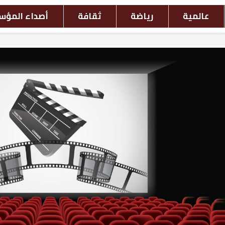
افة
أصداء المؤسسات
أحداث بالصور
ش