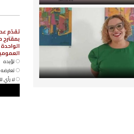
استطلاع رأي
تقدّم عدد من نواب مجلس نواب الشعب،
بمقترح مشروع قانون لاعتماد نظام الحص
الواحدة في المؤسسات التربوية
العمومية، فهل أنت:
تؤيده
تعارضه
لا رأي لك