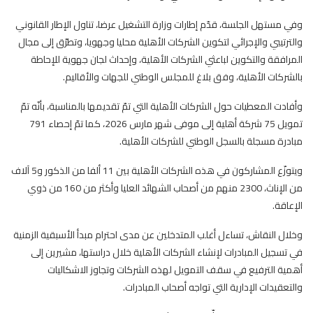
وفي مستهل الجلسة، قدّم إطارات وزارة التشغيل عرضا، تناول الإطار القانوني
والترتيبي والإجرائي لتكوين الشركات الأهلية محليا وجهويا، وتطرّق إلى مجال
المرافقة والتكوين لباعثي الشركات الأهلية، وإحداث لجان جهوية للإحاطة
بالشركات الأهلية، وفق بلاغ للمجلس الوطني للجهات والأقاليم.
وأفادت المعطيات حول الشركات الأهلية التي تمّ تقديمها بالمناسبة، بأنّه تمّ
تمويل 75 شركة أهلية إلى موفى شهر مارس 2026، كما تمّ إحصاء 791
مبادرة مسجلة بالسجل الوطني للشركات الأهلية.
ويتوزّع المشاركون في هذه الشركات الأهلية بين 11 ألفا من الذكور و5 آلاف
من الإناث، 2300 منهم من أصحاب الشهائد العليا وأكثر من 160 من ذوي
الإعاقة.
وخلال النقاش، تساءل أغلب المتدخلين عن مدى احترام مبدأ الأسبقية الزمنية
في تسجيل المبادرات لإنشاء الشركات الأهلية خلال دراستها، مشيرين إلى
أهمية الترفيع في سقف التمويل لهذه الشركات وتجاوز الاشكاليات
والتعقيدات الإدارية التي تواجه أصحاب المبادرات.