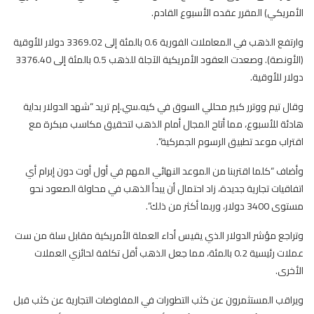
الأمريكي) المقرر عقده الأسبوع القادم.
وارتفع الذهب في المعاملات الفورية 0.6 بالمئة إلى 3369.02 دولار للأوقية
(الأونصة). وصعدت العقود الأمريكية الآجلة للذهب 0.5 بالمئة إلى 3376.40
دولار للأوقية.
وقال تيم ووترر كبير محللي السوق في كيه.سي.إم تريد “شهد الدولار بداية
هادئة للأسبوع، مما أتاح المجال أمام الذهب لتحقيق مكاسب مبكرة مع
اقتراب موعد تطبيق الرسوم الجمركية”.
وأضاف “كلما اقتربنا من الموعد النهائي المهم في أول أوت دون إبرام أي
اتفاقيات تجارية جديدة، زاد احتمال أن يبدأ الذهب في محاولة الصعود نحو
مستوى 3400 دولار، وربما أكثر من ذلك”.
وتراجع مؤشر الدولار الذي يقيس أداء العملة الأمريكية مقابل سلة من ست
عملات رئيسية 0.2 بالمئة، مما جعل الذهب أقل تكلفة لحائزي العملات
الأخرى.
ويراقب المستثمرون عن كثب التطورات في المفاوضات التجارية عن كثب قبل