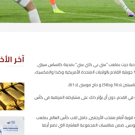
آخر الأخبار
بمدينة كانساس سيتي,
توقّعات ببلوغ الذهب 5000 دولار
للأونصة في النصف الأول من 2027
رتقبة في كأس
2026-08-07
ب كأس العالم, بملعب
فتح باب التسجيل للمشاركة في
تضم أيضا
المنتدى العالمي للبحر ببنزرت