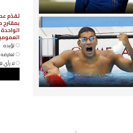
تقدّم عدد من نواب مجلس نواب الشعب،
بمقترح مشروع قانون لاعتماد نظام الحص
الواحدة في المؤسسات التربوية
العمومية، فهل أنت:
تؤيده
تعارضه
لا رأي لك