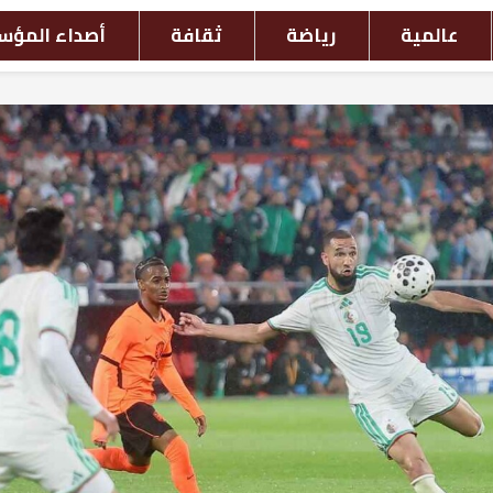
افة
أصداء المؤسسات
أحداث بالصور
ش