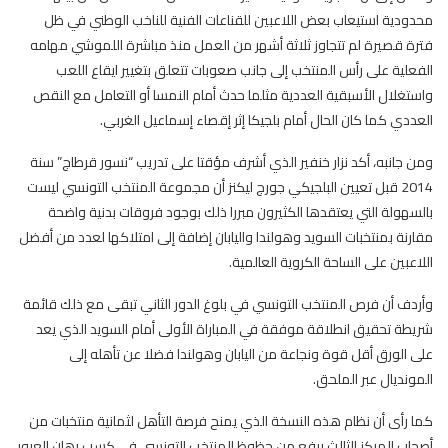
محدودية استيعاب بعض اللاعبين للقناعات الفنية للناخب الوطني في ظل
فترة قصيرة لم تتجاوز ثلاثة أشهر من العمل منذ مباشرة اللموشي مهامه
الفعلية على رأس المنتخب إلى جانب صعوبات تتعلق بتغيير ايقاع اللعب
واستغلال الأسبقية العددية مثلما حدث أمام النمسا أو التعامل مع النقص
العددي كما كان الحال أمام بلجيكا إثر إقصاء إسماعيل الغربي.
ومن جانبه، أكد نزار خنفير الذي أشرف مؤقتا على تدريب “نسور قرطاج” سنة
2014 قبل تعيين البلجيكي جورج ليكنز أن مجموعة المنتخب التونسي ليست
بالسهولة التي يعتقدها الكثيرون مبررا ذلك بوجود فروقات بدنية واضحة
مقارنة بمنتخبات السويد وهولندا واليابان إضافة إلى امتلاكها لعدد من أفضل
اللاعبين على الساحة الكروية العالمية.
وأردف أن فرص المنتخب التونسي في بلوغ الدور الثاني تبقى مع ذلك قائمة
شريطة تحقيق انطلاقة موفقة في المباراة الأولى أمام السويد الذي يعد
على الورق أقل قوة ونجاعة من اليابان وهولندا فضلا عن تأهله إلى
المونديال عبر الملحق.
كما رأى أن نظام هذه النسخة الذي يمنح فرصة التأهل لثمانية منتخبات من
أصحاب المركز الثالث يرفع من حظوظ المنتخب التونسي في كسب رهان العبور