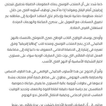
كما شدد على أن المنتخب التونسي يملك المقومات الكفيلة بتحقيق نتيجتين
إيجابيتين أمام اليابان وهولندا إذا ما أحسن توظيف أسلوبه الفني من خلال
اعتماد منظومة دفاعية ناجعة وإحكام غلق المنافذ المؤدية إلى مناطقه عبر
تضييق المساحات مع التعويل على عنصري المباغتة والهجمات المرتدة
لاستغلال الفرص المتاحة.
وأوصى يوسف الزواوي الناخب الوطني صبري اللموشي بالتمسك بالنهج
التكتيكي الذي يميز المنتخب التونسي ومنحه لقب “إيطاليا إفريقيا” وفق
تعبيره في إشارة إلى الانضباط الدفاعي المعروف به داعيا إياه إلى مضاعفة
العمل لتدارك النقائص التي برزت خلال المباريات الودية سواء على مستوى
اختيار التشكيلة الأساسية أو النهج الفني الأنسب.
وأبرز أن الخروج عن هذا الأسلوب التكتيكي الواقعي في هذا الظرف الحساس
والمجازفة باللعب الهجومي ينطوي على مخاطر كبيرة أمام منتخبات ينشط
لاعبوها في بطولات أوروبية عالية المستوى ما يفرض مراعاة خصوصية
المنافسين عبر دراسة فنية دقيقة لنقاط القوة والضعف وتحديد التوقيت
المناسب للدفاع الجماعي وكيفية الانتقال الأفضل نحو الهجوم.
وخلص إلى أن المباريات الودية الأخيرة كشفت عن عدة نقائص من بينها