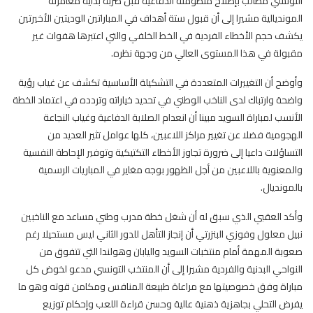
التونسي مطالب بإصلاح منظومته الدفاعية قبل ضربة بداية مغامرته
المونديالية مشيرا إلى أن قبول ستة أهداف في المباراتين الوديتين الأخيرتين
يكشف حجم الأخطاء الفردية في الخط الخلفي والتي اعتبرها هفوات غير
مقبولة في هذا المستوى العالي من وجهة نظره.
وأوضح أن التغييرات المتعددة في التشكيلة الأساسية تكشف عن غياب رؤية
واضحة وارتباك لدى الناخب الوطني في تحديد خياراته وتردده في اعتماد الخطة
الأنسب لمباراة السويد مبينا أن انعدام الصلابة الدفاعية وغياب النجاعة
الهجومية فضلا عن تغيير مراكز اللاعبين، كلها عوامل تثير العديد من
التساؤلات داعيا إلى ضرورة تجاوز الأخطاء التكتيكية وتوفير الإحاطة النفسية
والمعنوية باللاعبين من أجل الظهور بوجه مغاير في المباريات الرسمية
بالمونديال.
وأكد العقبي الذي سبق له أن شغل خطة مدرب وطني مساعد مع الناخبين
نبيل معلول وفوزي البنزرتي أن إنجاز التأهل للدور الثاني ليس مستحيلا رغم
صعوبة المهمة أمام منتخبات السويد واليابان وهولندا التي تتفوق من
النواحي البدنية والفردية مشيرا إلى أن المنتخب التونسي مدعو لخوض كل
مباراة وفق خصوصيتها مع مراعاة طبيعة المنافس ومكامن قوته وهو ما
يفرض التحلي بجاهزية ذهنية عالية وحسن قراءة اللعب وإحكام توزيع