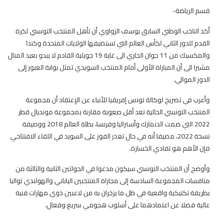
قسم الرياضة-
أكد الناخب الوطني السابق يوسف الزواوي أن تأهل المنتخب التونسي لكرة
القدم للدور الثاني لكأس العالم التي تستضيفها الولايات المتحدة وكندا
والمكسيك من 11 جوان الجاري الى غاية 19 جويلية القادم لا يبدو بعيد المنال
مشيرا الى أن المباراة الأولى أمام المنتخب السويدي تمثل بوابة العبور إلى
الدور الموالي.
وأعرب في تصريح لوكالة تونس إفريقيا للأنباء عن الإعتقاد أن مجموعة
المنتخب التونسي الحالية تعد أقل صعوبة مقارنة بمجموعة مونديال قطر
2022 التي ضمت الدنمارك وأستراليا وفرنسا، بطلة العالم 2018 ووصيفة
نسخة 2022، مضيفا أنه في حال تعذر الفوز على السويد في اللقاء الافتتاحي
فإن الأهم هو تفادي الخسارة.
وأوضح أن المنتخب التونسي سيكون مدعوا في الجولتين الثانية والثالثة من
منافسات المجموعة السادسة إلى مجاراة المنتخبين الياباني والهولندي تواليا
بطريقة تكتيكية واقعية في ظل ما يزخران به من لاعبين ذوي مهارات فنية
عالية فضلا عن اعتمادهما على أسلوب هجومي سريع وفعال.