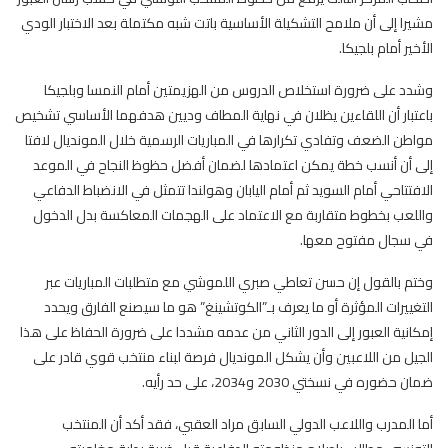
مشيرا إلى أن ملامح التشكيلة الأساسية باتت شبه مكتملة بعد الاختبار الودي
الأخير أمام بلجيكا.
وشدد على ضرورة استخلاص الدروس من الهزيمتين أمام النمسا وبلجيكا
باعتبار أن اللقاءين يظلان في نهاية المطاف وديين هدفهما الأساسي تشخيص
مواطن الضعف وتفادي تكرارها في المباريات الرسمية خلال المونديال لافتا
إلى أن أنسب خطة يمكن اعتمادها لضمان أفضل حظوظ النجاح في الموعد
الافتتاحي أمام السويد ثم أمام اليابان وهولندا تتمثل في الانضباط الدفاعي
واللعب بخطوط متقاربة مع الاعتماد على الهجمات المعاكسة بدل الدخول
في سجال مفتوح معها.
وختم بالقول إن حسن تعاطي صبري اللموشي مع متطلبات المباريات عبر
التغييرات المؤثرة أو ما يعرف بـ”الكوتشينغ” هو ما سيصنع الفارق ويحدد
إمكانية العبور إلى الدور الثاني من عدمه مشددا على ضرورة الحفاظ على هذا
الجيل من اللاعبين وأن يشكل المونديال فرصة لبناء منتخب قوي قادر على
ضمان حضوره في نسختي 2030 و2034، على حد رأيه.
أما المدرب واللاعب الدولي السابق مراد العقبي، فقد أكد أن المنتخب