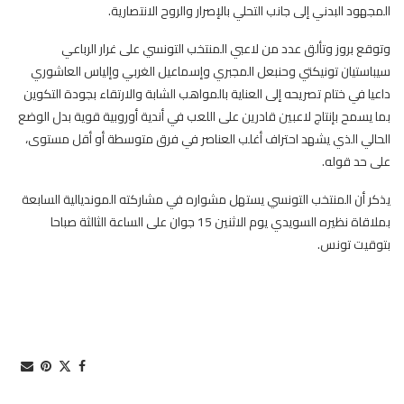
المجهود البدني إلى جانب التحلي بالإصرار والروح الانتصارية.
وتوقع بروز وتألق عدد من لاعبي المنتخب التونسي على غرار الرباعي
سيباستيان تونيكتي وحنبعل المجبري وإسماعيل الغربي وإلياس العاشوري
داعيا في ختام تصريحه إلى العناية بالمواهب الشابة والارتقاء بجودة التكوين
بما يسمح بإنتاج لاعبين قادرين على اللعب في أندية أوروبية قوية بدل الوضع
الحالي الذي يشهد احتراف أغلب العناصر في فرق متوسطة أو أقل مستوى،
على حد قوله.
يذكر أن المنتخب التونسي يستهل مشواره في مشاركته المونديالية السابعة
بملاقاة نظيره السويدي يوم الاثنين 15 جوان على الساعة الثالثة صباحا
بتوقيت تونس.