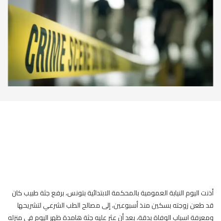
أذنت اليوم النيابة العمومية بالمحكمة الابتدائية بتونس، برفع جثة طبيب كان
قد طعن زوجته بسكين منذ أسبوعين، إلى مصالح الطب الشرعي لتشريحها
ومعرفة اسباب الوفاة بدقة، بعد أن عثر عليه جثة هامدة ظهر اليوم في منزله