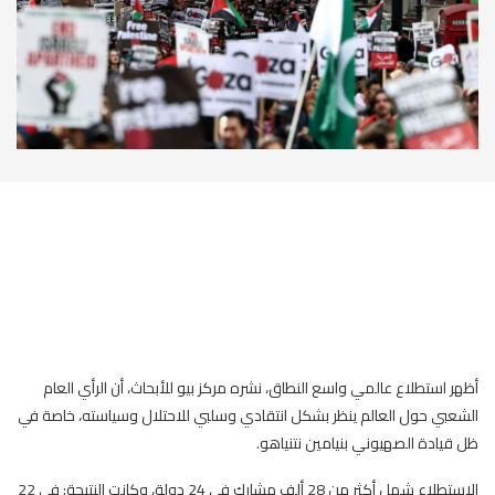
أظهر استطلاع عالمي واسع النطاق، نشره مركز بيو للأبحاث، أن الرأي العام
الشعبي حول العالم ينظر بشكل انتقادي وسلبي للاحتلال وسياسته، خاصة في
ظل قيادة الصهيوني بنيامين نتنياهو.
الاستطلاع شمل أكثر من 28 ألف مشارك في 24 دولة، وكانت النتيجة: في 22