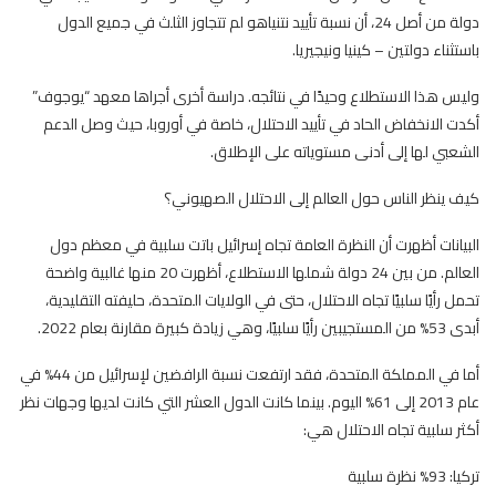
دولة من أصل 24، أن نسبة تأييد نتنياهو لم تتجاوز الثلث في جميع الدول
باستثناء دولتين – كينيا ونيجيريا.
وليس هذا الاستطلاع وحيدًا في نتائجه. دراسة أخرى أجراها معهد “يوجوف”
أكدت الانخفاض الحاد في تأييد الاحتلال، خاصة في أوروبا، حيث وصل الدعم
الشعبي لها إلى أدنى مستوياته على الإطلاق.
كيف ينظر الناس حول العالم إلى الاحتلال الصهيوني؟
البيانات أظهرت أن النظرة العامة تجاه إسرائيل باتت سلبية في معظم دول
العالم. من بين 24 دولة شملها الاستطلاع، أظهرت 20 منها غالبية واضحة
تحمل رأيًا سلبيًا تجاه الاحتلال، حتى في الولايات المتحدة، حليفته التقليدية،
أبدى 53% من المستجيبين رأيًا سلبيًا، وهي زيادة كبيرة مقارنة بعام 2022.
أما في المملكة المتحدة، فقد ارتفعت نسبة الرافضين لإسرائيل من 44% في
عام 2013 إلى 61% اليوم. بينما كانت الدول العشر التي كانت لديها وجهات نظر
أكثر سلبية تجاه الاحتلال هي:
تركيا: 93% نظرة سلبية