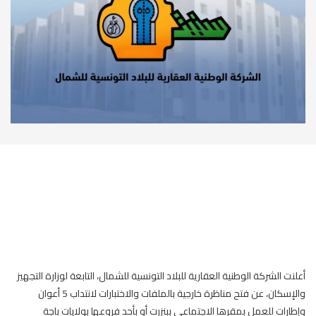
أعلنت الشركة الوطنية العقارية للبلاد التونسية للشمال، التابعة لوزارة التجهيز
والإسكان، عن فتح مناظرة خارجية بالملفات والاختبارات لانتداب 5 أعوان
وإطارات للعمل بمقرها الاجتماعي ببنزرت أو بأحد فروعها بولايات باجة