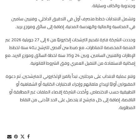
وجندوبة والكاف وسليانة.
وتشمل الانتدابات خطط متصرف أول في التدقيق الداخلي، وفنيين سامين
في المحاسبة والمالية والهندسة المدنية، إضافة إلى سائق وموزع بريد.
وحددت الشركة فترة تقديم الترشحات إلكترونيًا من 6 إلى 27 جويلية 2026 عبر
المنصة المخصصة للمناظرات، مع ضبط سن أقصى للترشح بـ40 سنة لخطط
الإطارات والفنيين السامين، وبين 24 و35 سنة لخطة السائق وموزع البريد، مع
إمكانية الاستفادة من التنفيل العمري وفق الشروط القانونية.
وتتم عملية الانتداب على مرحلتين، تبدأ بالفرز الإلكتروني للمترشحين، ثم دعوة
المقبولين أوليًا لإيداع ملفاتهم وإجراء الاختبارات الكتابية أو الشفاهية أو
التطبيقية حسب الاختصاص. وأكدت الشركة إقصاء الملفات غير المطابقة أو
الناقصة، إضافة إلى كل مترشح لا يتحصل على الحد الأدنى من النقاط
المطلوبة.