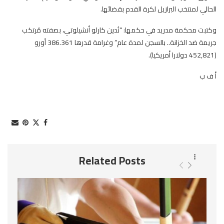
الحالي لمنتخب البرازيل لكرة القدم بقضائها.
وكتبت محكمة مدريد في حكمها: “نُدين كارلو أنشيلوتي، بصفته مُرتكب
جريمة ضد الخزانة.. بالسجن لمدة عام” وغرامة قدرها 386.361 أورو
(452,821 دولارا أمريكيا).
أ ف ب
Related Posts