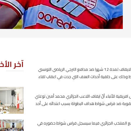
آخر الأخبار
ا ضد مدافع الترجي الرياضي التونسي
ي اعقاب لقاء
وزيرة الأسرة تدعو إلى مناهضة تقد
 أمين توغاي
الصور النمطية للمرأة
ائه على أحد
2026-08-06
 حضوره في
الكاف: إنجاز 178 مشروعا تربويا بك