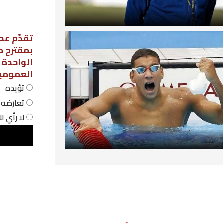
استطلاع رأي
تقدّم عدد من نواب مجلس نواب الشعب،
بمقترح مشروع قانون لاعتماد نظام الحص
الواحدة في المؤسسات التربوية
العمومية، فهل أنت:
تؤيده
تعارضه
لا رأي لك