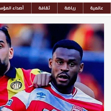
افة
أصداء المؤسسات
أحداث بالصور
ش