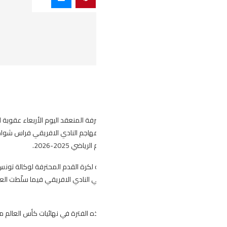
سلط مكتب الرابطة الوطنية لكرة القدم المحترفة المنعقد اليوم الأربعاء عقوبة الايقاف لمدة 12 شهر
 وعقوبة بـ 3 مباريات ضد مهاجم النادي الافريقي فراس شواط وذلك على خلفية أحداث العنف التي جدت ف
رة القدم المحترفة لوكالة تونس افريقية للأنباء أنّ ايقاف اللاعب الجزائري محمد
ي النادي الافريقي فيما سلّطت العقوبة ضد فراس شواط هداف البطولة بسبب اعتد
ه الفترة في نهائيات كأس العالم مع المنتخب الجزائري فيما سيسجل فراس شواط