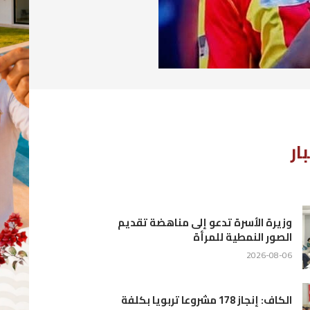
يم
لفة