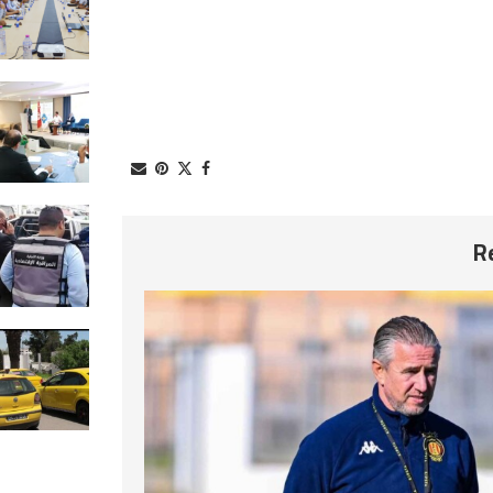
تفوق الـ12 مليون دينار
2026-08-06
انطلاق مشروع “شمس” لدعم إنتاج
الكهرباء بالمؤسسات الصغرى
والمتوسطة
2026-08-06
قفصة: تسجيل 279 مخالفة اقتصا
في جويلية الماضي
2026-08-06
منظمة الدفاع عن المستهلك بجربة
تطالب بسحب رخص سائقي التاكسي
المخالفين
2026-08-06