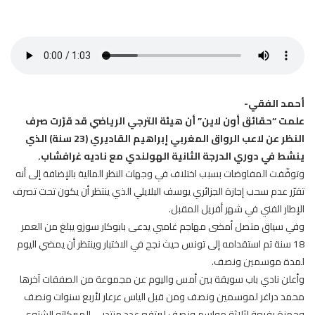
أحمد الفقي-
علمت “حقائق أون لاين” أن هيئة الترجي الرياضي قد قرّرت صرف
النظر عن لاعب الرواق المغربي إبراهيم القاديري (23 سنة) الذي
ينشط في دوري الدرجة الثانية الهولندي مع ناديه غرافشاب.
وتوقّفت المفاوضات بسبب اختلاف في وجهات النظر المالية بالإضافة إلى أنه
تقرّر عدم سحب إجازة الجزائري يوسف البلايلي الذي ينتظر أن يكون تحت تصرف
الإطار الفني في شهر أفريل المقبل.
وفي سياق متصل أمضى مهاجم غامبي يدعى بابوكار سوزو يبلغ من العمر
18 سنة تم استقدامه إلى تونس حيث نجح في الاختبار وينتظر أن يمضي اليوم
لمدة موسمين ونصف.
وأعلن نادي باب سويقة بين أمس واليوم عن مجموعة من الصفقات آخرها
محمد دراغر لموسمين ونصف ومن قبل الياس عرعار لأربع سنوات ونصف
وحمزة رفيعة لثلاثة مواسم ونصف ليرتفع عدد منتدبي الميركاتو الشتوي