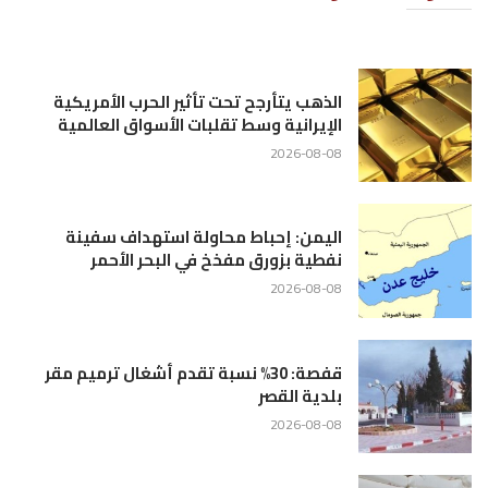
الذهب يتأرجح تحت تأثير الحرب الأمريكية
الإيرانية وسط تقلبات الأسواق العالمية
2026-08-08
اليمن: إحباط محاولة استهداف سفينة
نفطية بزورق مفخخ في البحر الأحمر
2026-08-08
قفصة: 30% نسبة تقدم أشغال ترميم مقر
بلدية القصر
2026-08-08