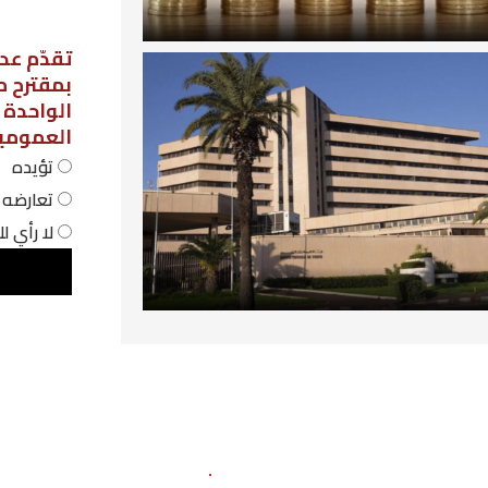
تقدّم عدد من نواب مجلس نواب الشعب،
بمقترح مشروع قانون لاعتماد نظام الحص
الواحدة في المؤسسات التربوية
العمومية، فهل أنت:
تؤيده
تعارضه
لا رأي لك