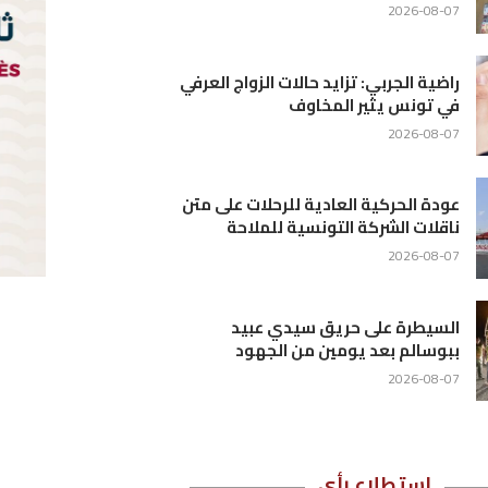
رفي
متن