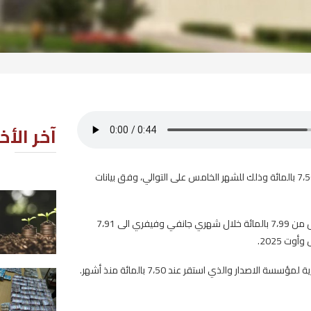
آخر الأخبار
لى التوالي، وفق بيانات
الاستثمارات الفلاحية الخاصّة المص
عليها تسجّل تطوّرًا من حيث القيمة
وقد شهدت نسبة الفائدة في السوق النقدية منذ بداية السنة منحى تنازليا لتتحول من 7،99 بالمائة خلال شهري جانفي وفيفري الى 7،91
2026-08-07
الإطاحة بشبكة دولية تنشط في ترو
المخدرات..وحجز حوالي 8500 قرص مخدر