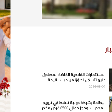
ادق
يج