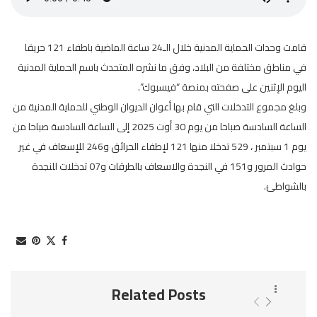
قامت وحدات الحماية المدنية خلال الـ24 ساعة الماضية باطفاء 121 حريقا
في مناطق مختلفة من البلاد، وفق ما نشره المتحدث باسم الحماية المدنية
اليوم الإثنين على صفحته بمنصة “فيسبوك”.
وبلغ مجموع التدخلات التي قام بها أعوان الديوان الوطني للحماية المدنية من
الساعة السادسة صباحا من يوم 30 أوت 2025 إلى الساعة السادسة صباحا من
يوم 1 سبتمبر ، 529 تدخلا منها 121 لإطفاء الحرائق و246 للإسعاف في غير
حوادث المرور و151 في النجدة والاسعاف بالطرقات و07 تدخلات للنجدة
بالشواطئ.
Related Posts